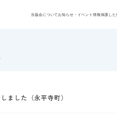
当協会について
お知らせ・イベント情報
保護した
報
新しました（永平寺町）