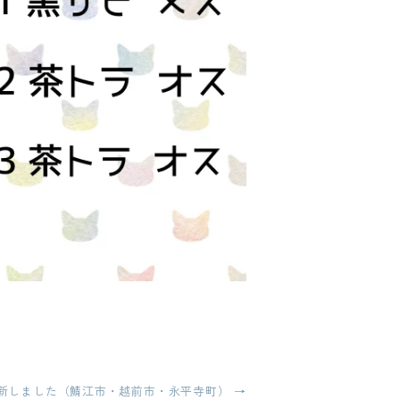
新しました（鯖江市・越前市・永平寺町）
→