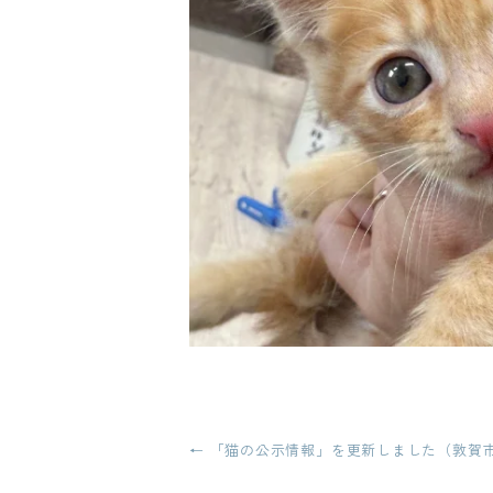
投
←
「猫の公示情報」を更新しました（敦賀
稿