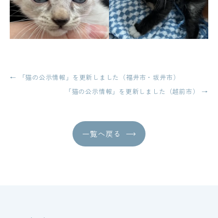
投
←
「猫の公示情報」を更新しました（福井市・坂井市）
稿
「猫の公示情報」を更新しました（越前市）
→
ナ
ビ
一覧へ戻る
ゲ
ー
シ
ョ
ン