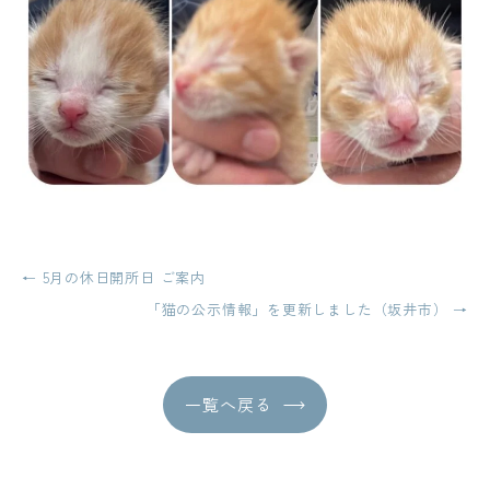
投
←
5月の休日開所日 ご案内
稿
「猫の公示情報」を更新しました（坂井市）
→
ナ
ビ
一覧へ戻る
ゲ
ー