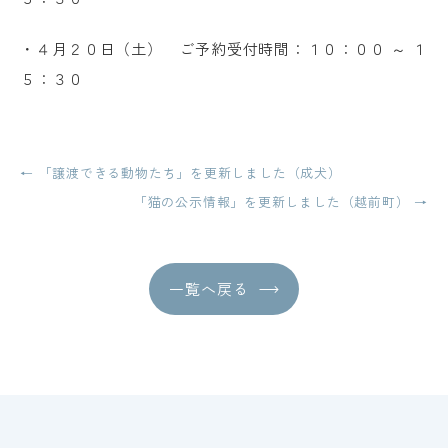
・４月２０日（土） ご予約受付時間：１０：００ ～ １
５：３０
投
←
「譲渡できる動物たち」を更新しました（成犬）
稿
「猫の公示情報」を更新しました（越前町）
→
ナ
ビ
一覧へ戻る
ゲ
ー
シ
ョ
ン