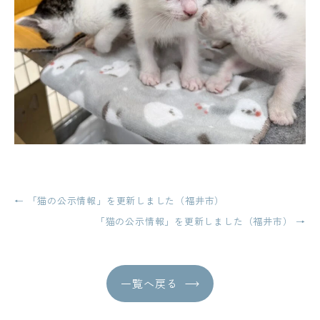
投
←
「猫の公示情報」を更新しました（福井市）
稿
「猫の公示情報」を更新しました（福井市）
→
ナ
ビ
一覧へ戻る
ゲ
ー