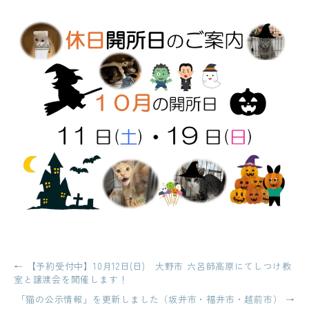
投
←
【予約受付中】10月12日(日) 大野市 六呂師高原にてしつけ教
室と譲渡会を開催します！
稿
「猫の公示情報」を更新しました（坂井市・福井市・越前市）
→