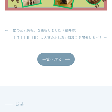
投
←
「猫の公示情報」を更新しました（福井市）
稿
１月１９日（日）大人猫のふれあい譲渡会を開催します！
→
ナ
ビ
一覧へ戻る
ゲ
ー
シ
ョ
ン
Link