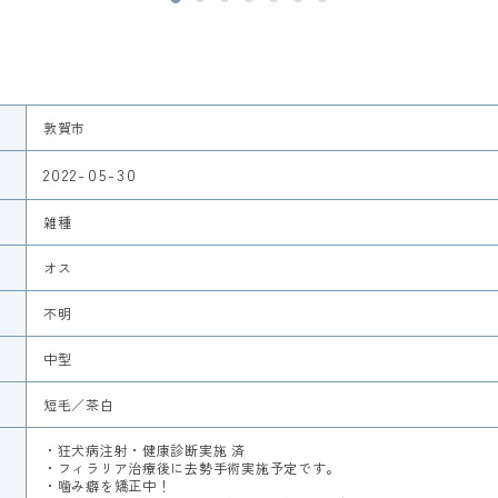
敦賀市
2022-05-30
雑種
オス
不明
中型
短毛／茶白
・狂犬病注射・健康診断実施 済
・フィラリア治療後に去勢手術実施予定です。
・噛み癖を矯正中！