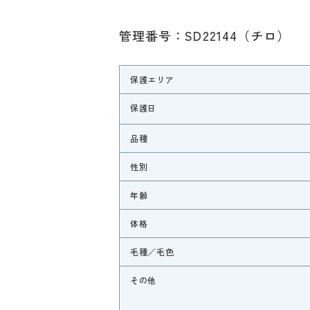
管理番号：SD22144（チロ）
保護エリア
保護日
品種
性別
年齢
体格
毛種／毛色
その他