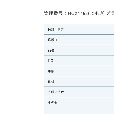
管理番号：HC24465(よもぎ 
保護エリア
保護日
品種
性別
年齢
体格
毛種／毛色
その他