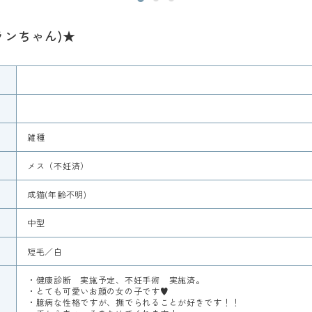
ブランちゃん)★
雑種
メス（不妊済）
成猫(年齢不明)
中型
短毛／白
・健康診断 実施予定、不妊手術 実施済。
・とても可愛いお顔の女の子です♥
・臆病な性格ですが、撫でられることが好きです！！