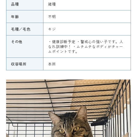
品種
雑種
年齢
不明
毛種／毛色
キジ
その他
・健康診断予定 ・警戒心の強い子です。人
なれ訓練中！ ・ムチムチなボディがチャー
ムポイントです。
収容場所
本所