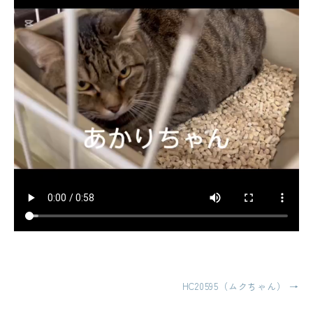
投
HC20595（ムクちゃん）
→
稿